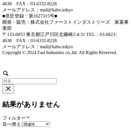
4638 FAX：03-6332-8228
メールアドレス：mail@kabo.tokyo
■意匠登録：第1627315号■
開発・販売：株式会社ファーストインダストリーズ 家墓事
業部
〒133-0053 東京都江戸川区北篠崎2-4-31 TEL：03-6823-
4638 FAX：03-6332-8228
メールアドレス：mail@kabo.tokyo
Copyright © 2024 Fast Industries co,.ltd. All Rights Reserved.
検
検
索
索
結
果
結果がありません
フ
フィルター
ィ
並べ替え:
ル