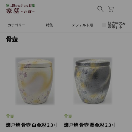
販売中のみ
カテゴリー
特集
デフォルト順
表示する
骨壺
骨壺
骨壺
瀬戸焼 骨壺 白金彩 2.3寸
瀬戸焼 骨壺 墨金彩 2.3寸