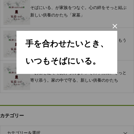
そばにいる、が家族をつなぐ。心の絆をそっと結ぶ
新しい供養のかたち「家墓」

遠いお墓と、いつものそばに。分骨で叶える、もう
手を合わせたいとき、
ひとつの供養のかたち
いつもそばにいる。
「お墓を建ててあげられない」その事情に、そっと
寄り添う。家の中で守る、新しい供養のかたち
カテゴリー