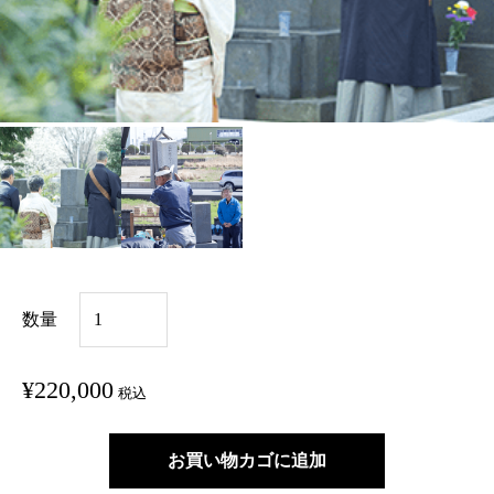
墓
数量
じ
ま
¥
220,000
税込
い
個
お買い物カゴに追加