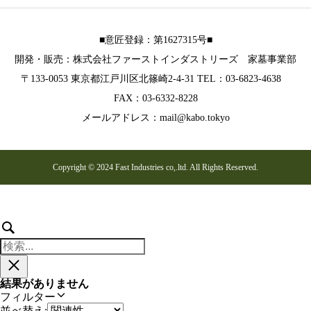
■意匠登録：第1627315号■
開発・販売：株式会社ファーストインダストリーズ 家墓事業部
〒133-0053 東京都江戸川区北篠崎2-4-31 TEL：03-6823-4638
FAX：03-6332-8228
メールアドレス：mail@kabo.tokyo
Copyright © 2024 Fast Industries co,.ltd. All Rights Reserved.
検
索
検
結
果
索
結果がありません
フ
フィルター
ィ
並べ替え: